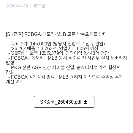
2026-04-30
IR그룹
[SK증권] FCBGA·메모리·MLB 모든 낙수효과를 받다
- 목표주가:
145,000원
(담당자 전환으로 신규 편입)
- '26.2Q: 매출액 3,763억, 영업이익 605억 예상
- '26FY: 매출액 1조 5,379억, 영업이익 2,443억 전망
- FCBGA · 메모리 · MLB 동시 호조로 전 사업부 실적 레버리지
발생
- PKG 전반 ASP 인상 사이클 진입, 준쇼티지로 가격 협상력
강화
- FCBGA 감가상각 종료 · MLB 쇼티지 지속으로 수익성 추가
개선 여지
SK증권_260430.pdf
file_download