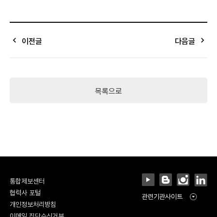
keyboard_arrow_left
keyboard_arrow_right
이전글
다음글
목록으로
통합제보센터
협력사 포털
관련기관사이트
개인정보처리방침
이메일 집단수신거부