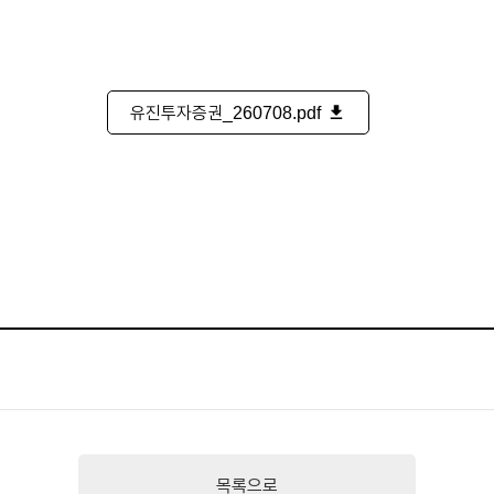
유진투자증권_260708.pdf
file_download
목록으로