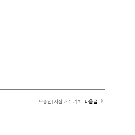
keyboard_arrow_right
다음글
[교보증권] 저점 매수 기회