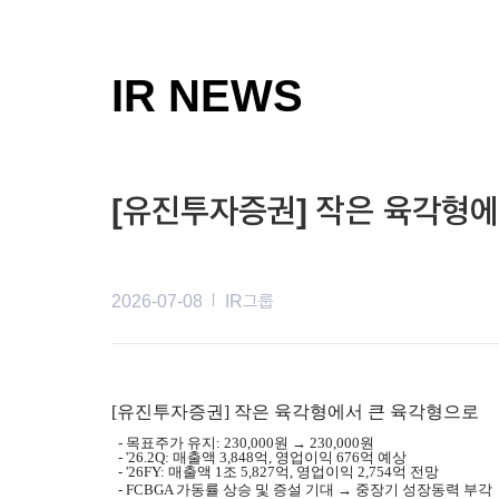
IR NEWS
[유진투자증권] 작은 육각형
2026-07-08
IR그룹
[유진투자증권] 작은 육각형에서 큰 육각형으로
- 목표주가 유지: 230,000원 →
230,000원
- '26.2Q: 매출액 3,848억, 영업이익 676억 예상
- '26FY: 매출액 1조 5,827억, 영업이익 2,754억 전망
- FCBGA 가동률 상승 및 증설 기대 → 중장기 성장동력 부각