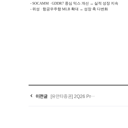
- SOCAMM · GDDR7 중심 믹스 개선 → 실적 성장 지속
- 위성 · 항공우주향 MLB 확대 → 성장 축 다변화
keyboard_arrow_left
이전글
[유안타증권] 2Q26 Pre: 전반에서 확인되는 성장 동력