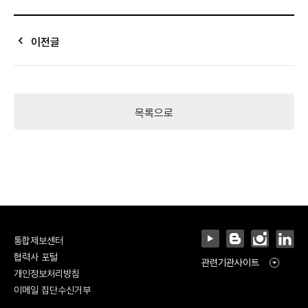
keyboard_arrow_left
이전글
목록으로
통합제보센터
협력사 포털
관련기관사이트
개인정보처리방침
이메일 집단수신거부