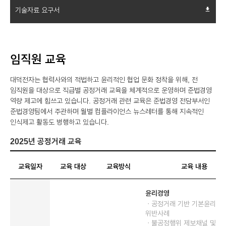
기술자료 요구서
file_download
임직원 교육
대덕전자는 협력사와의 적법하고 윤리적인 협업 문화 정착을 위해, 전
임직원을 대상으로 직급별 공정거래 교육을 체계적으로 운영하며 준법경영
역량 제고에 힘쓰고 있습니다. 공정거래 관련 교육은 준법경영 전담부서인
준법경영팀에서 주관하며 월별 컴플라이언스 뉴스레터를 통해 지속적인
인식제고 활동도 병행하고 있습니다.
2025년 공정거래 교육
교육일자
교육 대상
교육방식
교육 내용
윤리경영
ㆍ공정거래 기반 기본윤리 및
위반사례
ㆍ불공정행위 제보채널 및 신