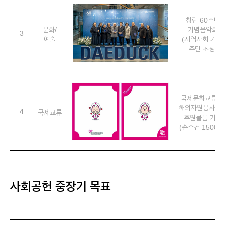
창립 60주년
문화/
기념음악회
3
예술
(지역사회 기관,
주민 초청)
국제문화교류 및
해외자원봉사활
4
국제교류
후원물품 기증
(손수건 1500장
사회공헌 중장기 목표