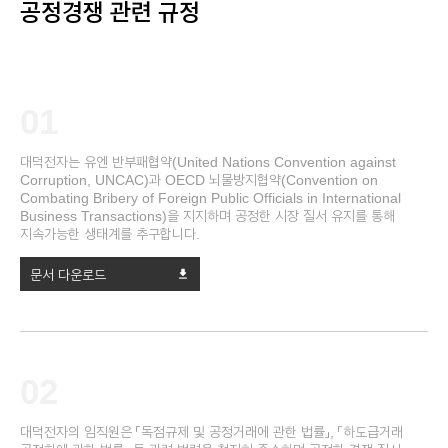
공정경쟁 관련 규정
01
대덕전자는 유엔 반부패협약(United Nations Convention against
Corruption, UNCAC)과 OECD 뇌물방지협약(Convention on
Combating Bribery of Foreign Public Officials in International
Business Transactions)을 지지하며 공정한 시장 질서 유지를 통해
지속가능한 생태계를 추구합니다.
문서 다운로드
download
02
대덕전자의 임직원은 「독점규제 및 공정거래에 관한 법률」, 「하도급거래