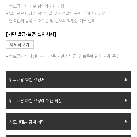
하도급거래 내부 심의위원회 구성
일정규모 이상의 계약체결 및 가격결정 등에 대해 사전심의
협력업체 등록·취소기준 및 절차의 적정성 여부 심의
[서면 발급·보존 실천사항]
자세히보기
하도급거래 과정에서의 각종 서면의 발급 및 보존에 관한 사항 준수
위탁내용 확인 요청서
file_download
위탁내용 확인 요청에 대한 회신
file_download
하도급대금 감액 서면
file_download