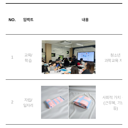
NO.
임팩트
내용
교육/
청소년
1
학습
과학교육 지원
사회적 가치 구
자립/
2
(근무복, 기념품
일자리
등)