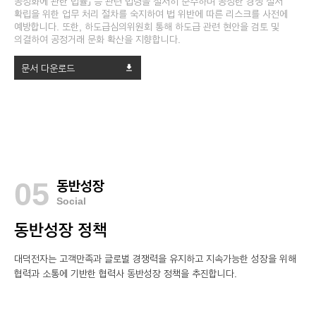
공정화에 관한 법률」 등 관련 법령을 철저히 준수하며 공정한 경쟁 질서
확립을 위한 업무 처리 절차를 숙지하여 법 위반에 따른 리스크를 사전에
예방합니다. 또한, 하도급심의위원회 통해 하도급 관련 현안을 검토 및
의결하여 공정거래 문화 확산을 지향합니다.
문서 다운로드
download
05
동반성장
Social
동반성장 정책
대덕전자는 고객만족과 글로벌 경쟁력을 유지하고 지속가능한 성장을 위해
협력과 소통에 기반한 협력사 동반성장 정책을 추진합니다.