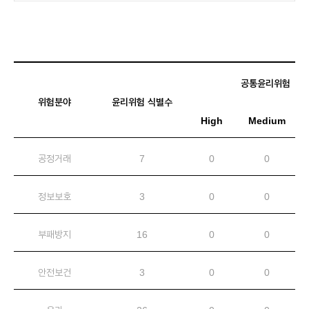
공통윤리위험
위험분야
윤리위험 식별수
High
Medium
공정거래
7
0
0
정보보호
3
0
0
부패방지
16
0
0
안전보건
3
0
0