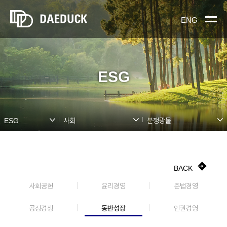
ENG
ESG
ESG
사회
분쟁광물
BACK
사회공헌
윤리경영
준법경영
동반성장
공정경쟁
인권경영