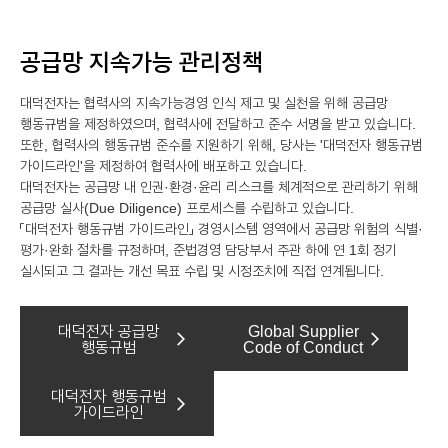
공급망 지속가능 관리정책
대덕전자는 협력사의 지속가능경영 인식 제고 및 실천을 위해 공급망
행동규범을 제정하였으며, 협력사에 전달하고 준수 서명을 받고 있습니다.
또한, 협력사의 행동규범 준수를 지원하기 위해, 당사는 '대덕전자 행동규범
가이드라인'을 제정하여 협력사에 배포하고 있습니다.
대덕전자는 공급망 내 인권·환경·윤리 리스크를 체계적으로 관리하기 위해
공급망 실사(Due Diligence) 프로세스를 수립하고 있습니다.
「대덕전자 행동규범 가이드라인」 경영시스템 영역에서 공급망 위험의 식별·
평가·완화 절차를 규정하며, 준법경영 담당부서 주관 하에 연 1회 정기
실시되고 그 결과는 개선 목표 수립 및 시정조치에 직접 연계됩니다.
대덕전자 공급망
Global Supplier
arrow_forward_ios
arrow_forward_ios
행동규범
Code of Conduct
대덕전자 행동규범
arrow_forward_ios
가이드라인