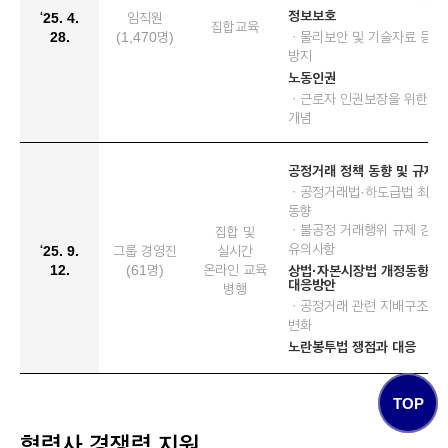
정보보호
‘25. 4.
임직원
집합교육
28.
(1,470명)
ㆍ물리보안 및 기술자료 등 
방지
노동인권
ㆍ근로자 인권보장을 위한 기
개념
공정거래 정책 동향 및 규제
ㆍ공정거래법·하도급법 최근 
동향
ㆍ불공정 거래행위 규제 강화
집합 및
유의사항
‘25. 9.
그룹 경영진
실시간
12.
(61명)
온라인 교육
상법·자본시장법 개정동향과
대응방안
병행
ㆍ공정거래 관련 지배구조 규
변화
노란봉투법 쟁점과 대응
TOP
협력사 경쟁력 지원