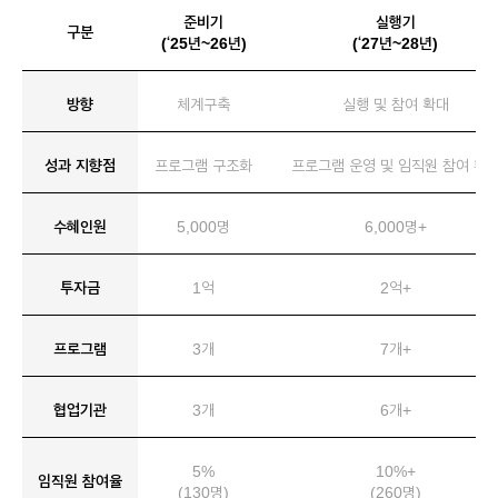
준비기
실행기
구분
(‘25년~26년)
(‘27년~28년)
방향
체계구축
실행 및 참여 확대
성과 지향점
프로그램 구조화
프로그램 운영 및 임직원 참여 확
수혜인원
5,000명
6,000명+
투자금
1억
2억+
프로그램
3개
7개+
협업기관
3개
6개+
5%
10%+
임직원 참여율
(130명)
(260명)