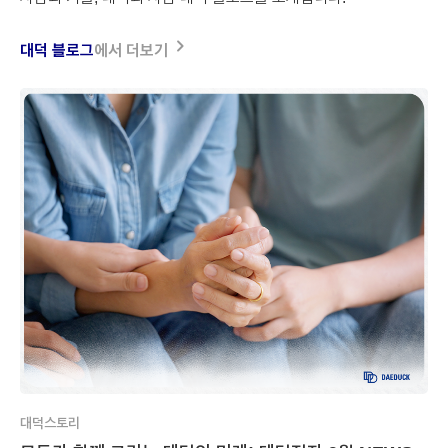
navigate_next
대덕 블로그
에서
더보기
대덕스토리