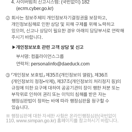
사이버범죄 신고시스템: (국번없이) 182
(
ecrm.cyber.go.kr
)
회사는 정보주체의 개인정보자기결정권을 보장하고,
②
개인정보침해로 인한 상담 및 피해 구제를 위해 노력하고
있으며, 신고나 상담이 필요한 경우 아래의 담당부서로 연락해
주시기 바랍니다.
개인정보보호 관련 고객 상담 및 신고
부서명: 컴플라이언스그룹
연락처:
personalinfo@daeduck.com
「개인정보 보호법」 제35조(개인정보의 열람), 제36조
③
(개인정보의 정정•삭제), 제37조(개인정보의 처리정지 등)의
규정에 의한 요구에 대하여 공공기관의 장이 행한 처분 또는
부작위로 인하여 권리 또는 이익의 침해를 받은 자는
행정심판법이 정하는 바에 따라 행정심판을 청구할 수
있습니다.
※ 행정심판에 대한 자세한 사항은 온라인행정심판(국번없이
110,
www.simpan.go.kr
) 홈페이지를 참고하시기 바랍니다.