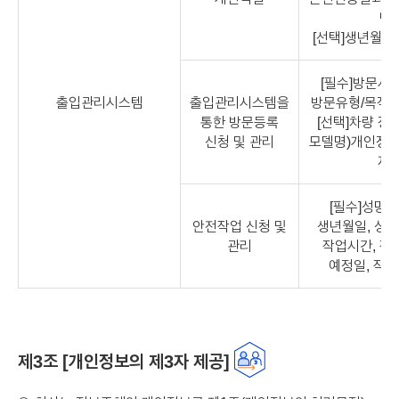
방
[선택]생년월일
[필수]방문사
출입관리시스템
출입관리시스템을
방문유형/목적, 
통한 방문등록
[선택]차량 정
신청 및 관리
모델명)개인정보
제조
[필수]성명,
안전작업 신청 및
생년월일, 성별
관리
작업시간, 작
예정일, 작
제3조 [개인정보의 제3자 제공]