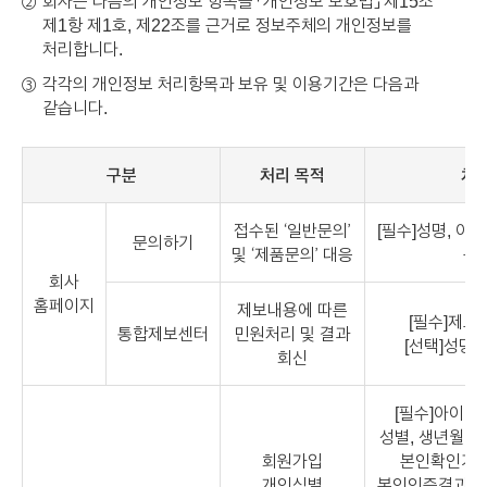
회사는 다음의 개인정보 항목을 「개인정보 보호법」 제15조
②
제1항 제1호, 제22조를 근거로 정보주체의 개인정보를
처리합니다.
각각의 개인정보 처리항목과 보유 및 이용기간은 다음과
③
같습니다.
구분
처리 목적
처리
접수된 ‘일반문의’
[필수]성명, 이
문의하기
및 ‘제품문의’ 대응
문
회사
홈페이지
제보내용에 따른
[필수]제보
통합제보센터
민원처리 및 결과
[선택]성명,
회신
[필수]아이디,
성별, 생년월일,
회원가입
본인확인기관
개인식별
본인인증결과값(CI