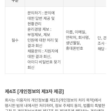
구분
문의하기 :
문의에
대한 답변 제공 및
현황관리
윤리경영 제보 :
이름, 이메일,
부정제보, 제보
연락처, 회사명,
단, 관계
필수
민원에 대한 처리 및
생년월일,
조사 등
결과 회신
휴대폰번호
해당 수
채용문의 :
지원자에
대한 결과 회신,
아이디 비밀번호 찾기
회신
제4조 [개인정보의 제3자 제공]
회사는 이용자의 개인정보를 제1조(개인정보의 처리 목적)에서
명시한 범위 내에서만 처리하며, 정보 주체의 동의, 법률의 특별한
규정 등 개인정보보호법 제17조 및 제18조에 해당하는 경우에만