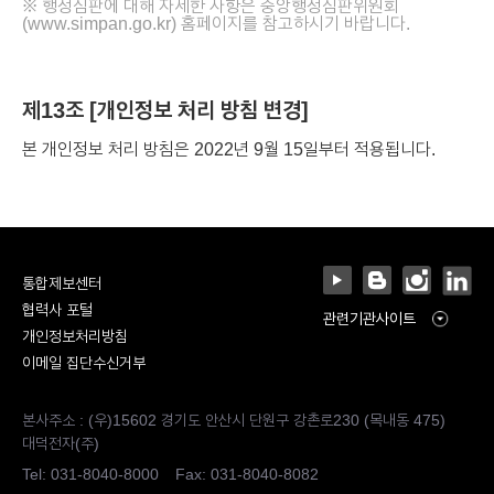
※ 행정심판에 대해 자세한 사항은 중앙행정심판위원회
(
www.simpan.go.kr
) 홈페이지를 참고하시기 바랍니다.
제13조 [개인정보 처리 방침 변경]
본 개인정보 처리 방침은 2022년 9월 15일부터 적용됩니다.
통합제보센터
협력사 포털
관련기관사이트
개인정보처리방침
이메일 집단수신거부
본사주소 : (우)15602 경기도 안산시 단원구 강촌로230 (목내동 475)
대덕전자(주)
Tel:
031-8040-8000
Fax: 031-8040-8082