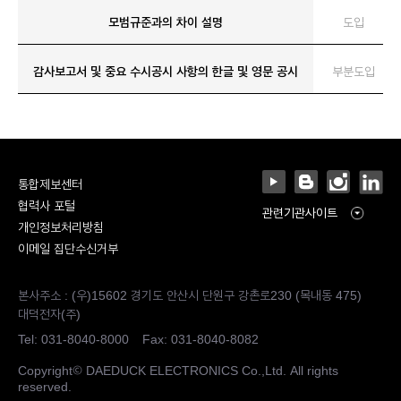
모범규준과의 차이 설명
도입
감사보고서 및 중요 수시공시 사항의 한글 및 영문 공시
부분도입
통합제보센터
협력사 포털
관련기관사이트
개인정보처리방침
이메일 집단수신거부
본사주소 : (우)15602 경기도 안산시 단원구 강촌로230 (목내동 475)
대덕전자(주)
Tel:
031-8040-8000
Fax: 031-8040-8082
Copyright© DAEDUCK ELECTRONICS Co.,Ltd. All rights
reserved.