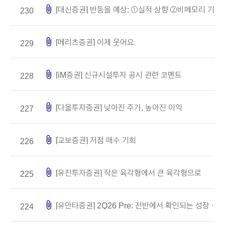
attach_file
[대신증권] 반등을 예상: ①실적 상향 ②비메모리 기판 투자
230
attach_file
[메리츠증권] 이제 웃어요
229
attach_file
[iM증권] 신규시설투자 공시 관련 코멘트
228
attach_file
[다올투자증권] 낮아진 주가, 높아진 이익
227
attach_file
[교보증권] 저점 매수 기회
226
attach_file
[유진투자증권] 작은 육각형에서 큰 육각형으로
225
attach_file
[유안타증권] 2Q26 Pre: 전반에서 확인되는 성장 동력
224