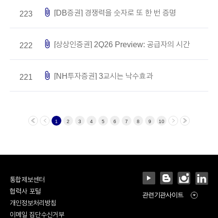
attach_file
[DB증권] 경쟁력을 숫자로 또 한 번 증명
223
attach_file
[상상인증권] 2Q26 Preview: 공급자의 시간
222
attach_file
[NH투자증권] 3교시는 낙수효과
221
1
2
3
4
5
6
7
8
9
10
통합제보센터
협력사 포털
관련기관사이트
개인정보처리방침
이메일 집단수신거부