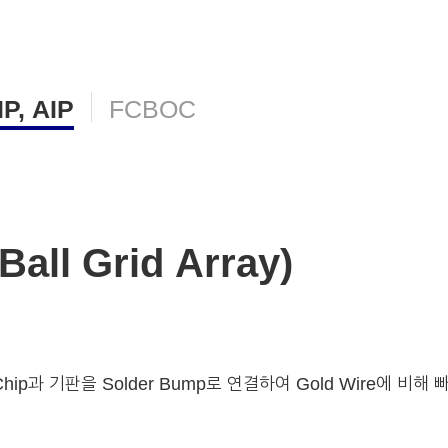
IP, AIP
FCBOC
Ball Grid Array)
hip과 기판을 Solder Bump로 연결하여 Gold Wire에 