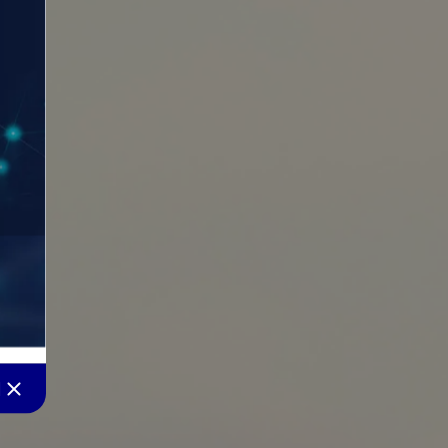
close
기