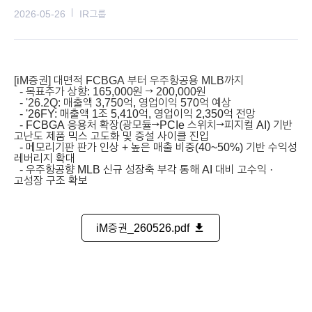
2026-05-26
IR그룹
[iM증권] 대면적 FCBGA 부터 우주항공용 MLB까지
- 목표주가 상향: 165,000원 →
200,000원
- '26.2Q: 매출액 3,750억, 영업이익 570억 예상
- '26FY: 매출액 1조 5,410억, 영업이익 2,350억 전망
- FCBGA 응용처 확장(광모듈→PCIe 스위치→피지컬 AI) 기반
고난도 제품 믹스 고도화 및 증설 사이클 진입
- 메모리기판 판가 인상 + 높은 매출 비중(40~50%) 기반 수익성
레버리지 확대
- 우주항공향 MLB 신규 성장축 부각 통해 AI 대비 고수익 ·
고성장 구조 확보
iM증권_260526.pdf
file_download