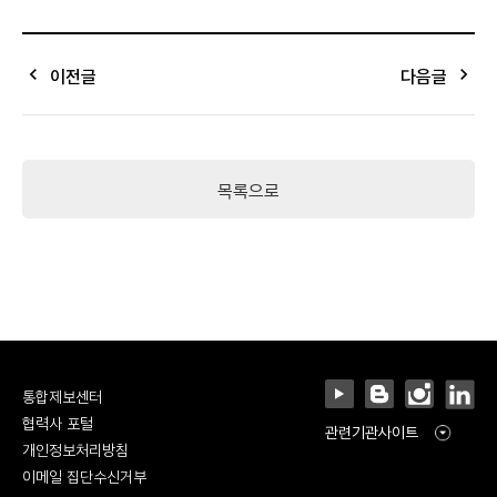
keyboard_arrow_left
keyboard_arrow_right
이전글
다음글
목록으로
통합제보센터
협력사 포털
관련기관사이트
개인정보처리방침
이메일 집단수신거부